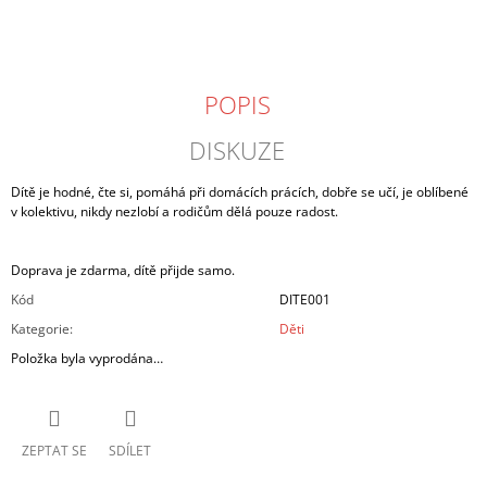
J
E
M
E
POPIS
KAŠPÁREK
DISKUZE
NAVŽDY
250
Dítě je hodné, čte si, pomáhá při domácích prácích, dobře se učí, je oblíbené
Kč
v kolektivu, nikdy nezlobí a rodičům dělá pouze radost.
Doprava je zdarma, dítě přijde samo.
Kód
DITE001
Kategorie
:
Děti
Položka byla vyprodána…
ZEPTAT SE
SDÍLET